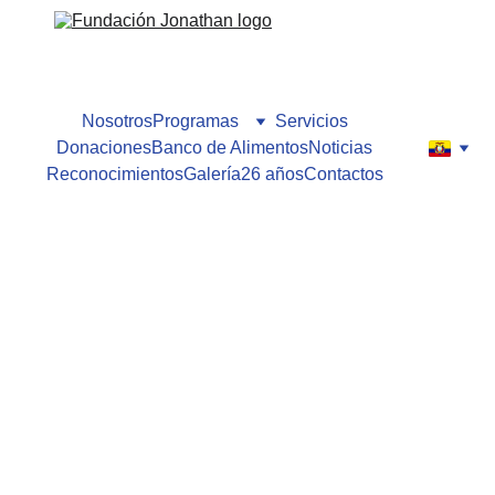
Nosotros
Programas
Servicios
Donaciones
Banco de Alimentos
Noticias
Reconocimientos
Galería
26 años
Contactos
Fundación Jonathan
1/8/2025
1 min leer