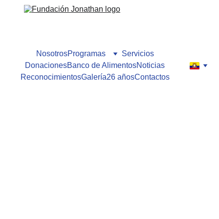
Nosotros
Programas
Servicios
Donaciones
Banco de Alimentos
Noticias
Reconocimientos
Galería
26 años
Contactos
Fundación Jonathan
3/7/2025
2 min leer