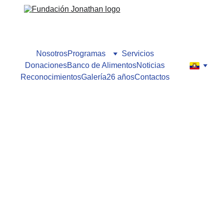
Nosotros
Programas
Servicios
Donaciones
Banco de Alimentos
Noticias
Reconocimientos
Galería
26 años
Contactos
Fundación Jonathan
9/30/2024
1 min leer